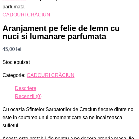
parfumata
CADOURI CRĂCIUN
Aranjament pe felie de lemn cu
nuci si lumanare parfumata
45,00
lei
Stoc epuizat
Categorie:
CADOURI CRĂCIUN
Descriere
Recenzii (0)
Cu ocazia Sfintelor Sarbatorilor de Craciun fiecare dintre noi
este in cautarea unui ornament care sa ne incalzeasca
sufletul.
Acesta este pretabil, fie pentru a ne decora propria masa, fie