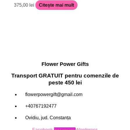
375,00
lei
Citește mai mult
Flower Power Gifts
Transport GRATUIT pentru comenzile de
peste 450 lei
flowerpowergift@gmail.com
+40767192477
Ovidiu, jud. Constanța
Facebook
Instagram
Wordpress