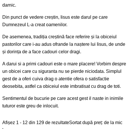
darnic.
Din punct de vedere creștin, Iisus este darul pe care
Dumnezeul L-a creat oamenilor.
De asemenea, tradiția creștină face referire și la obiceiul
pastorilor care i-au adus ofrande la naștere lui Iisus, de unde
și dorința de a face cadouri celor dragi.
A darui si a primi cadouri este o mare placere! Vorbim despre
un obicei care cu siguranta nu se pierde niciodata. Simplul
gest de a oferi cuiva drag o atentie ofera o satisfactie
deosebita, astfel ca obiceiul este imbratisat cu drag de toti.
Sentimentul de bucurie pe care acest gest il naste in inimile
tuturor este greu de inlocuit.
Afișez 1 - 12 din 129 de rezultate
Sortat după preț: de la mic