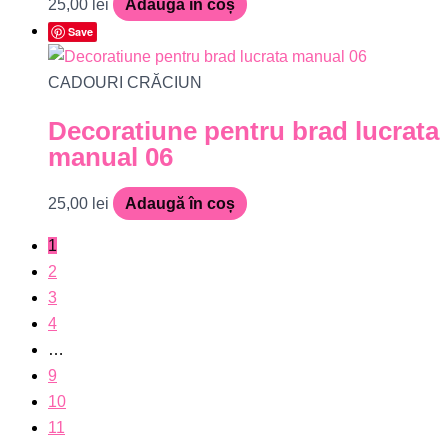
25,00
lei
Adaugă în coș
Save
CADOURI CRĂCIUN
Decoratiune pentru brad lucrata
manual 06
25,00
lei
Adaugă în coș
1
2
3
4
…
9
10
11