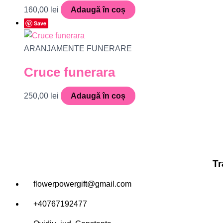
160,00
lei
Adaugă în coș
Save
ARANJAMENTE FUNERARE
Cruce funerara
250,00
lei
Adaugă în coș
Tr
flowerpowergift@gmail.com
+40767192477