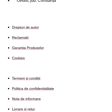
Ovidiu, jud. Constanța
Drepturi de autor
Reclamații
Garanția Produselor
Cookies
Termeni și condiții
Politica de confidentialitate
Nota de informare
Livrare și retur