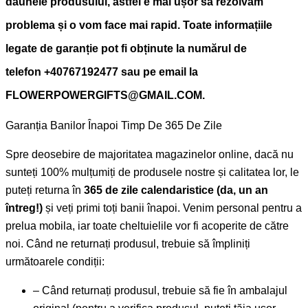
daunele produsului, astfel e mai ușor să rezolvăm
problema și o vom face mai rapid. Toate informațiile
legate de garanție pot fi obținute la numărul de
telefon
+40767192477
sau pe email la
FLOWERPOWERGIFTS@GMAIL.COM.
Garanția Banilor Înapoi Timp De 365 De Zile
Spre deosebire de majoritatea magazinelor online, dacă nu
sunteți 100% mulțumiți de produsele nostre și calitatea lor, le
puteți returna în
365 de zile calendaristice (da, un an
întreg!)
și veți primi toți banii înapoi. Venim personal pentru a
prelua mobila, iar toate cheltuielile vor fi acoperite de către
noi. Când ne returnați produsul, trebuie să împliniți
următoarele condiții:
– Când returnați produsul, trebuie să fie în ambalajul