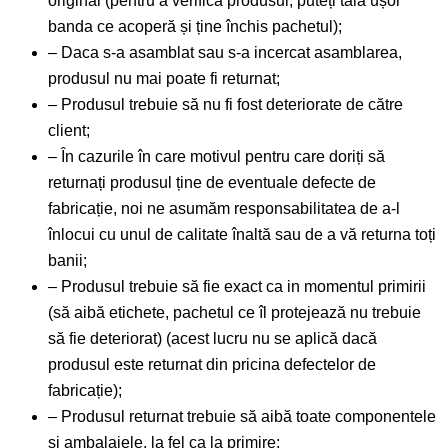
original (pentru a verifica produsul, puteți tăia ușor
banda ce acoperă și ține închis pachetul);
– Daca s-a asamblat sau s-a incercat asamblarea,
produsul nu mai poate fi returnat;
– Produsul trebuie să nu fi fost deteriorate de către
client;
– În cazurile în care motivul pentru care doriți să
returnați produsul ține de eventuale defecte de
fabricație, noi ne asumăm responsabilitatea de a-l
înlocui cu unul de calitate înaltă sau de a vă returna toți
banii;
– Produsul trebuie să fie exact ca in momentul primirii
(să aibă etichete, pachetul ce îl protejează nu trebuie
să fie deteriorat) (acest lucru nu se aplică dacă
produsul este returnat din pricina defectelor de
fabricație);
– Produsul returnat trebuie să aibă toate componentele
și ambalajele, la fel ca la primire;