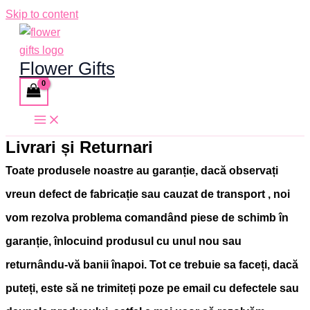
Skip to content
Flower Gifts
Livrari și Returnari
Toate produsele noastre au garan
ț
ie, dac
ă
observa
ț
i
vreun defect de fabrica
ț
ie sau cauzat de transport
, noi
vom rezolva problema comandând piese de schimb în
garanție, înlocuind produsul cu unul nou sau
returnându-vă banii înapoi. Tot ce trebuie sa faceți, dacă
puteți, este să ne trimiteți poze pe email cu defectele sau