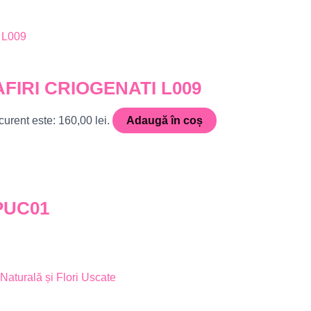
IRI CRIOGENATI L009
curent este: 160,00 lei.
Adaugă în coș
PUC01