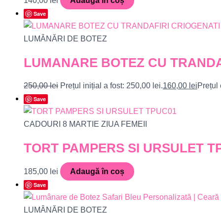
140,00
lei
Adaugă în coș
Save
LUMÂNĂRI DE BOTEZ
LUMANARE BOTEZ CU TRANDAF
250,00
lei
Prețul inițial a fost: 250,00 lei.
160,00
lei
Prețul 
Save
CADOURI 8 MARTIE ZIUA FEMEII
TORT PAMPERS SI URSULET T
185,00
lei
Adaugă în coș
Save
LUMÂNĂRI DE BOTEZ