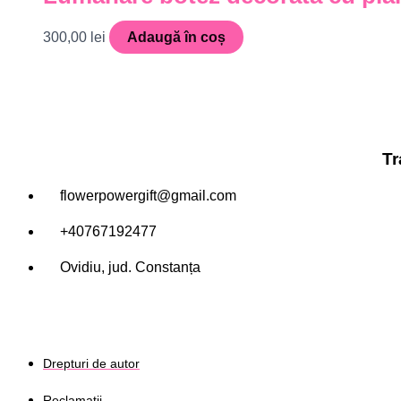
300,00
lei
Adaugă în coș
Tr
flowerpowergift@gmail.com
+40767192477
Ovidiu, jud. Constanța
Drepturi de autor
Reclamații