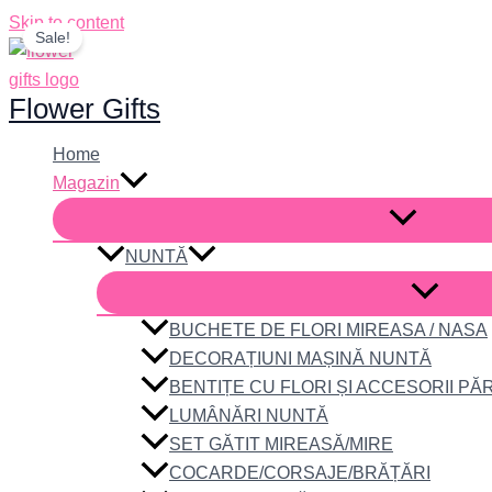
Skip to content
Sale!
Flower Gifts
Home
Magazin
NUNTĂ
BUCHETE DE FLORI MIREASA / NASA
DECORAȚIUNI MAȘINĂ NUNTĂ
BENTIȚE CU FLORI ȘI ACCESORII PĂ
LUMÂNĂRI NUNTĂ
SET GĂTIT MIREASĂ/MIRE
COCARDE/CORSAJE/BRĂȚĂRI