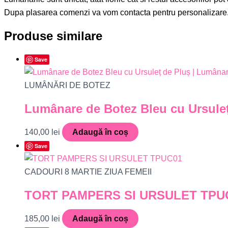
Dupa plasarea comenzi va vom contacta pentru personalizare
Produse similare
Save
LUMÂNĂRI DE BOTEZ
Lumânare de Botez Bleu cu Ursuleț
140,00
lei
Adaugă în coș
Save
CADOURI 8 MARTIE ZIUA FEMEII
TORT PAMPERS SI URSULET TPU
185,00
lei
Adaugă în coș