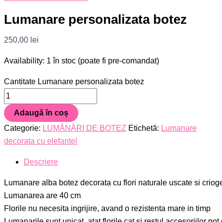
Lumanare personalizata botez
250,00
lei
Availability:
1 în stoc (poate fi pre-comandat)
Cantitate Lumanare personalizata botez
Adaugă în coș
Categorie:
LUMÂNĂRI DE BOTEZ
Etichetă:
Lumanare
decorata cu elefantel
Descriere
Lumanare alba botez decorata cu flori naturale uscate si criog
Lumanarea are 40 cm
Florile nu necesita ingrijire, avand o rezistenta mare in timp
Lumanarile sunt unicat, atat florile cat si restul accesoriilor pot 