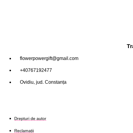
Tr
flowerpowergift@gmail.com
+40767192477
Ovidiu, jud. Constanța
Drepturi de autor
Reclamații