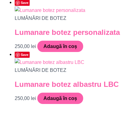
Save
LUMÂNĂRI DE BOTEZ
Lumanare botez personalizata
250,00
lei
Adaugă în coș
Save
LUMÂNĂRI DE BOTEZ
Lumanare botez albastru LBC
250,00
lei
Adaugă în coș