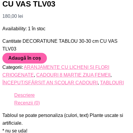
CU VAS TLV03
180,00
lei
Availability:
1 în stoc
Cantitate DECORATIUNE TABLOU 30-30 cm CU VAS
TLV03
Adaugă în coș
Categorii:
ARANJAMENTE CU LICHENI ȘI FLORI
CRIOGENATE
,
CADOURI 8 MARTIE ZIUA FEMEII
,
ÎNCEPUT/SFÂRȘIT AN ȘCOLAR CADOURI
,
TABLOURI
Descriere
Recenzii (0)
Tabloul se poate personaliza (culori, text) Plante uscate si
artificiale.
* nu se uda!