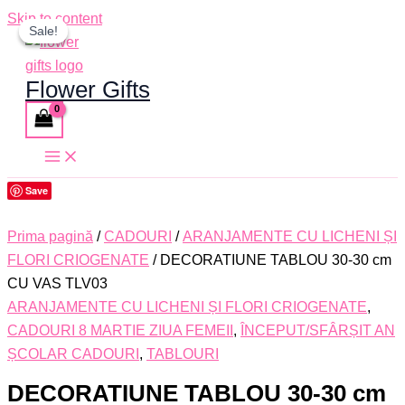
Skip to content
Sale!
Sale!
Flower Gifts
Save
Prima pagină
/
CADOURI
/
ARANJAMENTE CU LICHENI ȘI
FLORI CRIOGENATE
/ DECORATIUNE TABLOU 30-30 cm
CU VAS TLV03
ARANJAMENTE CU LICHENI ȘI FLORI CRIOGENATE
,
CADOURI 8 MARTIE ZIUA FEMEII
,
ÎNCEPUT/SFÂRȘIT AN
ȘCOLAR CADOURI
,
TABLOURI
DECORATIUNE TABLOU 30-30 cm