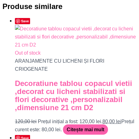
Produse similare
Save
Out of stock
ARANJAMENTE CU LICHENI ȘI FLORI
CRIOGENATE
Decoratiune tablou copacul vietii
,decorat cu licheni stabilizati si
flori decorative ,personalizabil
,dimensiune 21 cm D2
120,00
lei
Prețul inițial a fost: 120,00 lei.
80,00
lei
Prețul
curent este: 80,00 lei.
Citește mai mult
Save