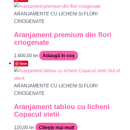
ARANJAMENTE CU LICHENI ȘI FLORI
CRIOGENATE
Aranjament premium din flori
criogenate
1.600,00
lei
Adaugă în coș
Save
Out of
stock
ARANJAMENTE CU LICHENI ȘI FLORI
CRIOGENATE
Aranjament tablou cu licheni
Copacul vietii
120,00
lei
Citește mai mult